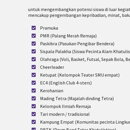
untuk mengembangkan potensi siswa di luar kegiat
mencakup pengembangan kepribadian, minat, baka
Pramuka
PMR (Palang Merah Remaja)
Paskibra (Pasukan Pengibar Bendera)
Sispala Palakha (Siswa Pecinta Alam Khatulis
Olahraga (Voli, Basket, Futsal, Sepak Bola, Bel
Cheerleader
Ketupat (Kelompok Teater SMU empat)
EC4 (English Club 4-sters)
Kerohanian
Mading Tetra (Majalah dinding Tetra)
Kelompok Ilmiah Remaja
Tari modern / tradisional
Kampung Empat (Komunitas pecinta Lingku
DBTK (Drum Band Tetra Khatulistiwa)