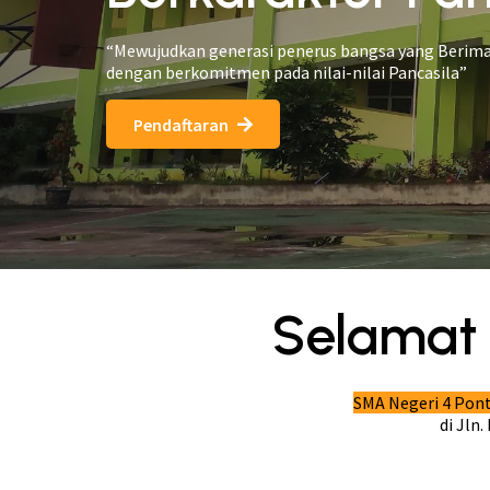
“Mewujudkan generasi penerus bangsa yang Berima
dengan berkomitmen pada nilai-nilai Pancasila”
Pendaftaran
Selamat 
SMA Negeri 4 Pon
di Jln