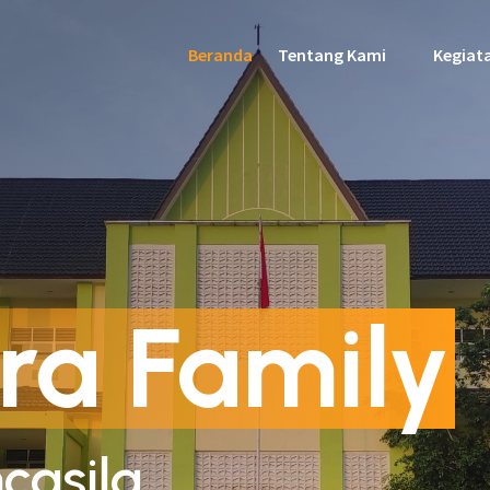
Beranda
Tentang Kami
Kegiat
ra Family
casila