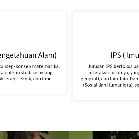
engetahuan Alam)
IPS (Ilm
konsep-konsep matematika,
Jurusan IPS berfokus pa
lanjutkan studi ke bidang
interaksi sosialnya, ya
okteran, teknik, dan ilmu
geografi, dan lain-lain. D
(Sosial dan Humaniora), s