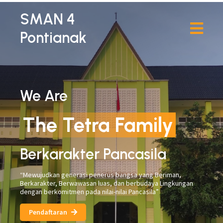
SMAN 4
Pontianak
We Are
The Tetra Family
Berkarakter Pancasila
“Mewujudkan generasi penerus bangsa yang Beriman,
Berkarakter, Berwawasan luas, dan berbudaya Lingkungan
dengan berkomitmen pada nilai-nilai Pancasila”
Pendaftaran