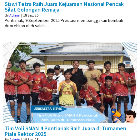
Siswi Tetra Raih Juara Kejuaraan Nasional Pencak
Silat Golongan Remaja
By
Admin
|
18
Sep, 25
Pontianak, 9 September 2025 Prestasi membanggakan kembali
ditorehkan oleh salah…
Tim Voli SMAN 4 Pontianak Raih Juara di Turnamen
Piala Rektor 2025
By
Admin
|
18
Sep, 25