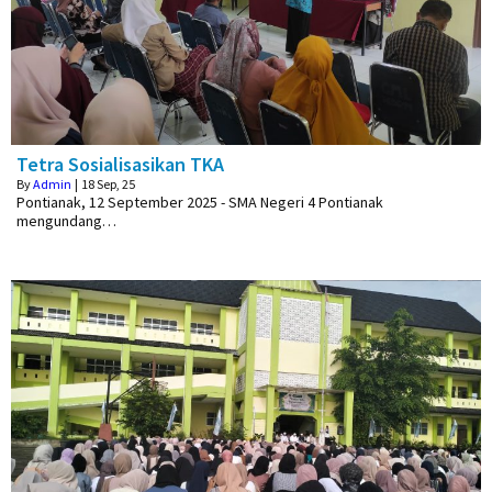
Tetra Sosialisasikan TKA
By
Admin
|
18
Sep, 25
Pontianak, 12 September 2025 - SMA Negeri 4 Pontianak
mengundang…