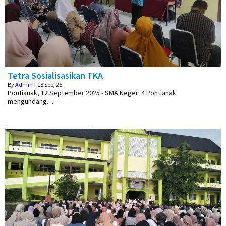
Tetra Sosialisasikan TKA
By
Admin
|
18
Sep, 25
Pontianak, 12 September 2025 - SMA Negeri 4 Pontianak
mengundang…