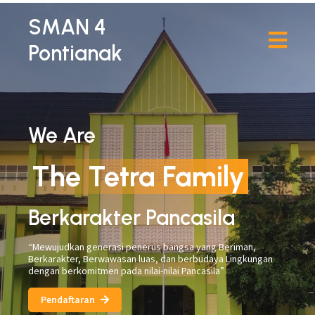
SMAN 4
Pontianak
We Are
The Tetra Family
Berkarakter Pancasila
“Mewujudkan generasi penerus bangsa yang Beriman,
Berkarakter, Berwawasan luas, dan berbudaya Lingkungan
dengan berkomitmen pada nilai-nilai Pancasila”
Pendaftaran