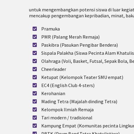
untuk mengembangkan potensi siswa di luar kegiat
mencakup pengembangan kepribadian, minat, baka
Pramuka
PMR (Palang Merah Remaja)
Paskibra (Pasukan Pengibar Bendera)
Sispala Palakha (Siswa Pecinta Alam Khatulis
Olahraga (Voli, Basket, Futsal, Sepak Bola, Bel
Cheerleader
Ketupat (Kelompok Teater SMU empat)
EC4 (English Club 4-sters)
Kerohanian
Mading Tetra (Majalah dinding Tetra)
Kelompok Ilmiah Remaja
Tari modern / tradisional
Kampung Empat (Komunitas pecinta Lingku
DBTK (Drum Band Tetra Khatulistiwa)