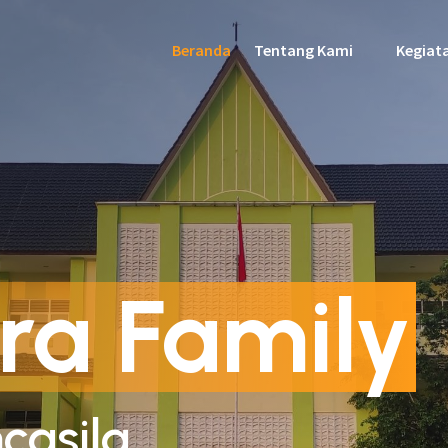
Beranda
Tentang Kami
Kegiat
ra Family
casila