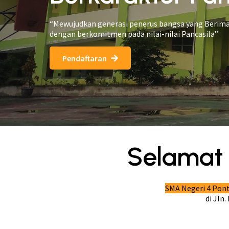
“Mewujudkan generasi penerus bangsa yang Berima
dengan berkomitmen pada nilai-nilai Pancasila”
Pendaftaran
Selamat 
SMA Negeri 4 Pon
di Jln