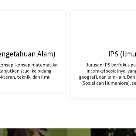
engetahuan Alam)
IPS (Ilm
konsep-konsep matematika,
Jurusan IPS berfokus pa
lanjutkan studi ke bidang
interaksi sosialnya, ya
okteran, teknik, dan ilmu
geografi, dan lain-lain. D
(Sosial dan Humaniora), s