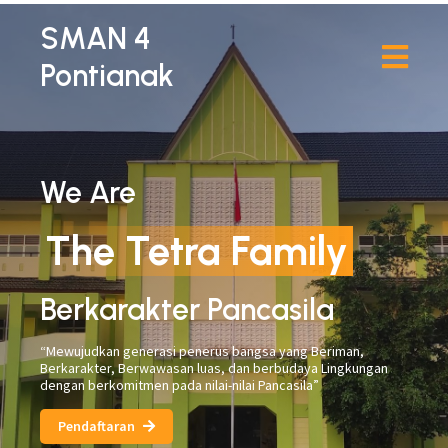
SMAN 4
Pontianak
We Are
The Tetra Family
Berkarakter Pancasila
“Mewujudkan generasi penerus bangsa yang Beriman,
Berkarakter, Berwawasan luas, dan berbudaya Lingkungan
dengan berkomitmen pada nilai-nilai Pancasila”
Pendaftaran