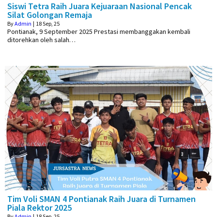
Siswi Tetra Raih Juara Kejuaraan Nasional Pencak
Silat Golongan Remaja
By
Admin
|
18
Sep, 25
Pontianak, 9 September 2025 Prestasi membanggakan kembali
ditorehkan oleh salah…
Tim Voli SMAN 4 Pontianak Raih Juara di Turnamen
Piala Rektor 2025
By
Admin
|
18
Sep, 25