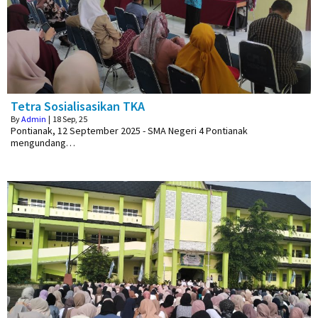
Tetra Sosialisasikan TKA
By
Admin
|
18
Sep, 25
Pontianak, 12 September 2025 - SMA Negeri 4 Pontianak
mengundang…