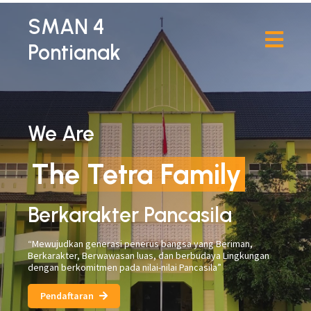
SMAN 4
Pontianak
We Are
The Tetra Family
Berkarakter Pancasila
“Mewujudkan generasi penerus bangsa yang Beriman,
Berkarakter, Berwawasan luas, dan berbudaya Lingkungan
dengan berkomitmen pada nilai-nilai Pancasila”
Pendaftaran