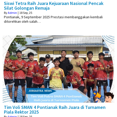
Siswi Tetra Raih Juara Kejuaraan Nasional Pencak
Silat Golongan Remaja
By
Admin
|
18
Sep, 25
Pontianak, 9 September 2025 Prestasi membanggakan kembali
ditorehkan oleh salah…
Tim Voli SMAN 4 Pontianak Raih Juara di Turnamen
Piala Rektor 2025
By
Admin
|
18
Sep, 25