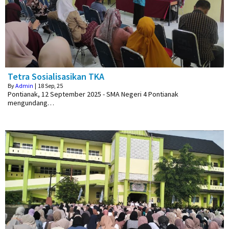
Tetra Sosialisasikan TKA
By
Admin
|
18
Sep, 25
Pontianak, 12 September 2025 - SMA Negeri 4 Pontianak
mengundang…