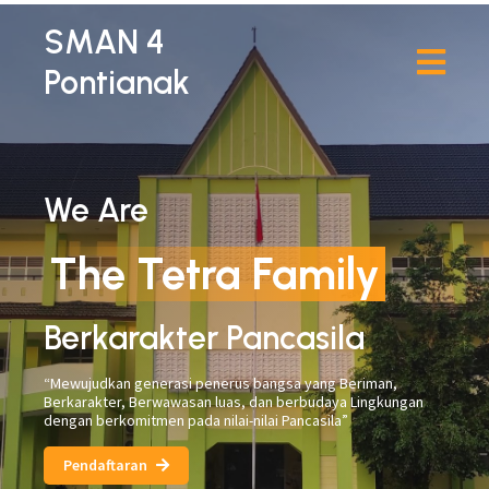
SMAN 4
Pontianak
We Are
The Tetra Family
Berkarakter Pancasila
“Mewujudkan generasi penerus bangsa yang Beriman,
Berkarakter, Berwawasan luas, dan berbudaya Lingkungan
dengan berkomitmen pada nilai-nilai Pancasila”
Pendaftaran