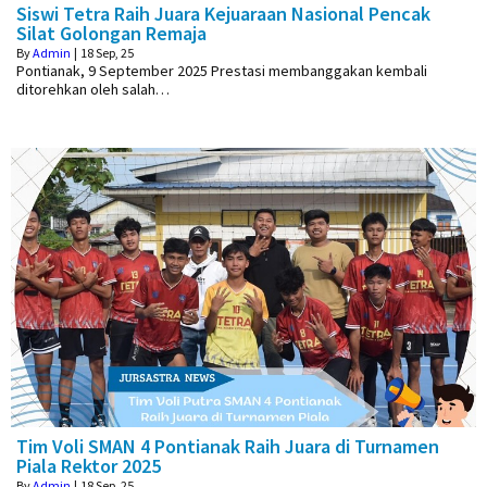
Siswi Tetra Raih Juara Kejuaraan Nasional Pencak
Silat Golongan Remaja
By
Admin
|
18
Sep, 25
Pontianak, 9 September 2025 Prestasi membanggakan kembali
ditorehkan oleh salah…
Tim Voli SMAN 4 Pontianak Raih Juara di Turnamen
Piala Rektor 2025
By
Admin
|
18
Sep, 25