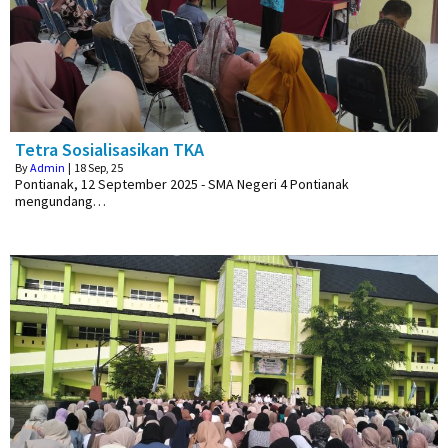
Tetra Sosialisasikan TKA
By
Admin
|
18
Sep, 25
Pontianak, 12 September 2025 - SMA Negeri 4 Pontianak
mengundang…