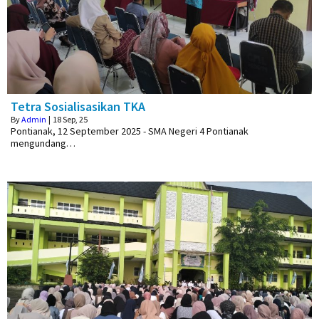
Tetra Sosialisasikan TKA
By
Admin
|
18
Sep, 25
Pontianak, 12 September 2025 - SMA Negeri 4 Pontianak
mengundang…