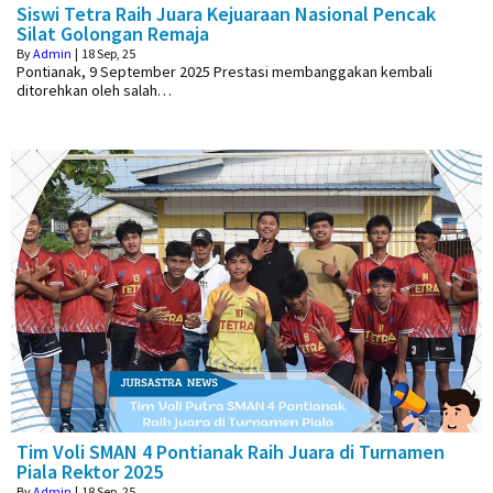
Siswi Tetra Raih Juara Kejuaraan Nasional Pencak
Silat Golongan Remaja
By
Admin
|
18
Sep, 25
Pontianak, 9 September 2025 Prestasi membanggakan kembali
ditorehkan oleh salah…
Tim Voli SMAN 4 Pontianak Raih Juara di Turnamen
Piala Rektor 2025
By
Admin
|
18
Sep, 25