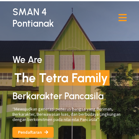
SMAN 4
Pontianak
We Are
The Tetra Family
Berkarakter Pancasila
“Mewujudkan generasi penerus bangsa yang Beriman,
Berkarakter, Berwawasan luas, dan berbudaya Lingkungan
dengan berkomitmen pada nilai-nilai Pancasila”
Pendaftaran