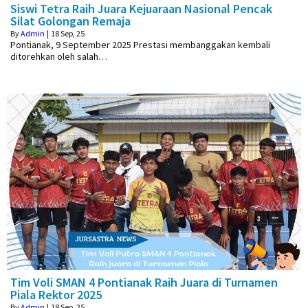
Siswi Tetra Raih Juara Kejuaraan Nasional Pencak
Silat Golongan Remaja
By
Admin
|
18
Sep, 25
Pontianak, 9 September 2025 Prestasi membanggakan kembali
ditorehkan oleh salah…
Tim Voli SMAN 4 Pontianak Raih Juara di Turnamen
Piala Rektor 2025
By
Admin
|
18
Sep, 25