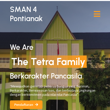
SMAN 4
Pontianak
We Are
The Tetra Family
Berkarakter Pancasila
“Mewujudkan generasi penerus bangsa yang Beriman,
Berkarakter, Berwawasan luas, dan berbudaya Lingkungan
dengan berkomitmen pada nilai-nilai Pancasila”
Pendaftaran