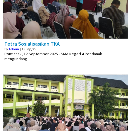
Tetra Sosialisasikan TKA
By
Admin
|
18
Sep, 25
Pontianak, 12 September 2025 - SMA Negeri 4 Pontianak
mengundang…