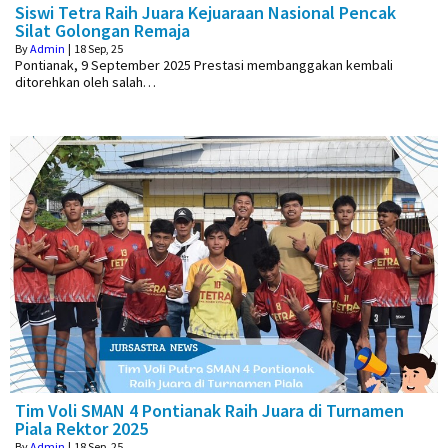
Siswi Tetra Raih Juara Kejuaraan Nasional Pencak
Silat Golongan Remaja
By
Admin
|
18
Sep, 25
Pontianak, 9 September 2025 Prestasi membanggakan kembali
ditorehkan oleh salah…
Tim Voli SMAN 4 Pontianak Raih Juara di Turnamen
Piala Rektor 2025
By
Admin
|
18
Sep, 25