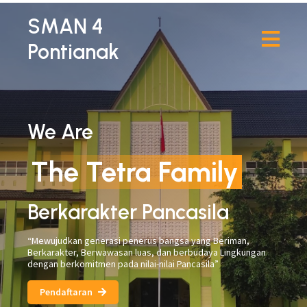
SMAN 4
Pontianak
We Are
The Tetra Family
Berkarakter Pancasila
“Mewujudkan generasi penerus bangsa yang Beriman,
Berkarakter, Berwawasan luas, dan berbudaya Lingkungan
dengan berkomitmen pada nilai-nilai Pancasila”
Pendaftaran