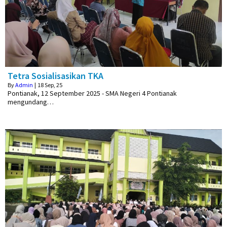
Tetra Sosialisasikan TKA
By
Admin
|
18
Sep, 25
Pontianak, 12 September 2025 - SMA Negeri 4 Pontianak
mengundang…