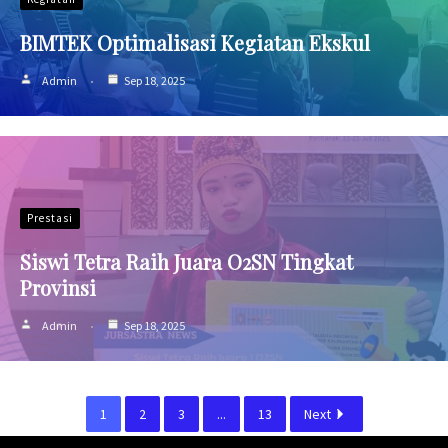
BIMTEK Optimalisasi Kegiatan Ekskul
Admin
Sep 18, 2025
Prestasi
Siswi Tetra Raih Juara O2SN Tingkat
Provinsi
Admin
Sep 18, 2025
1
2
3
...
13
Next